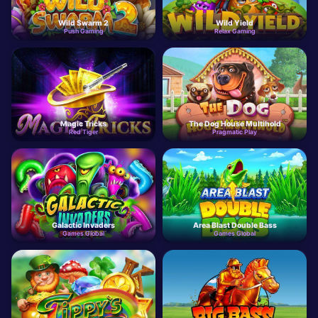
Wild Swarm 2
Wild Yield
Push Gaming
Relax Gaming
Magic Tricks
The Dog House Multihold
Red Tiger
Pragmatic Play
Galactic Invaders
Area Blast Double Bass
Games Global
Games Global