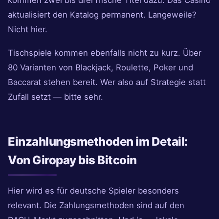
kommen zwei bis drei frische Titel dazu. Das Casino
aktualisiert den Katalog permanent. Langeweile?
Nicht hier.
Tischspiele kommen ebenfalls nicht zu kurz. Über
80 Varianten von Blackjack, Roulette, Poker und
Baccarat stehen bereit. Wer also auf Strategie statt
Zufall setzt — bitte sehr.
Einzahlungsmethoden im Detail:
Von Giropay bis Bitcoin
Hier wird es für deutsche Spieler besonders
relevant. Die Zahlungsmethoden sind auf den