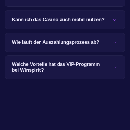
bei 10€. Für Auszahlungen stehen Skrill, Neteller
jederzeit geschützt bleiben.
und Bitcoin bereit — bei Krypto dauert es oft
Über 3.200 Titel warten auf dich. Die Auswahl
unter einer Stunde.
stammt von mehr als 50 Anbietern, darunter
Kann ich das Casino auch mobil nutzen?
Pragmatic Play, NetEnt und Play'n GO. Von Slots
über Live-Dealer-Tische bis hin zu Jackpot-
Auf jeden Fall. Es gibt eine eigene App für iOS
Spielen ist alles dabei.
und Android, die den vollen Funktionsumfang
Wie läuft der Auszahlungsprozess ab?
bietet. Einzahlungen, Spielauswahl und sogar der
Live-Chat funktionieren unterwegs genauso
Nach Abschluss der KYC-Verifizierung reichst du
reibungslos wie am Desktop.
einfach einen Auszahlungsantrag ein. E-Wallets
Welche Vorteile hat das VIP-Programm
bei Winspirit?
werden innerhalb von 24 Stunden bearbeitet,
Karten und Banküberweisungen benötigen 2–5
5 Stufen stehen zur Verfügung. Ab einem
Werktage. Der Mindestbetrag für eine
bestimmten Level erhältst du einen persönlichen
Auszahlung beträgt 20€, maximal sind bis zu
Manager, Zugang zu exklusiven Turnieren und
25.000€ pro Transaktion möglich.
deutlich schnellere Auszahlungen — VIP-
Mitglieder bekommen ihr Geld oft in unter 2
Stunden.