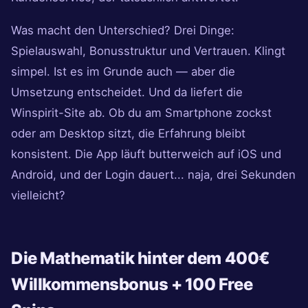
Was macht den Unterschied? Drei Dinge:
Spielauswahl, Bonusstruktur und Vertrauen. Klingt
simpel. Ist es im Grunde auch — aber die
Umsetzung entscheidet. Und da liefert die
Winspirit-Site ab. Ob du am Smartphone zockst
oder am Desktop sitzt, die Erfahrung bleibt
konsistent. Die App läuft butterweich auf iOS und
Android, und der Login dauert... naja, drei Sekunden
vielleicht?
Die Mathematik hinter dem 400€
Willkommensbonus + 100 Free