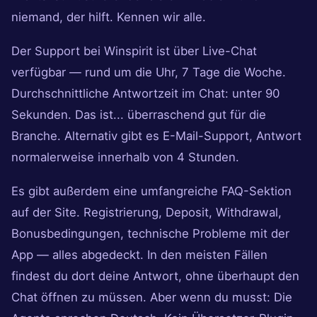
niemand, der hilft. Kennen wir alle.
Der Support bei Winspirit ist über Live-Chat
verfügbar — rund um die Uhr, 7 Tage die Woche.
Durchschnittliche Antwortzeit im Chat: unter 90
Sekunden. Das ist... überraschend gut für die
Branche. Alternativ gibt es E-Mail-Support, Antwort
normalerweise innerhalb von 4 Stunden.
Es gibt außerdem eine umfangreiche FAQ-Sektion
auf der Site. Registrierung, Deposit, Withdrawal,
Bonusbedingungen, technische Probleme mit der
App — alles abgedeckt. In den meisten Fällen
findest du dort deine Antwort, ohne überhaupt den
Chat öffnen zu müssen. Aber wenn du musst: Die