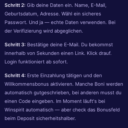
Schritt 2:
Gib deine Daten ein. Name, E-Mail,
Geburtsdatum, Adresse. Wähl ein sicheres
Passwort. Und ja — echte Daten verwenden. Bei
der Verifizierung wird abgeglichen.
Schritt 3:
Bestätige deine E-Mail. Du bekommst
innerhalb von Sekunden einen Link. Klick drauf.
Login funktioniert ab sofort.
Schritt 4:
Erste Einzahlung tätigen und den
Willkommensbonus aktivieren. Manche Boni werden
automatisch gutgeschrieben, bei anderen musst du
einen Code eingeben. Im Moment läuft's bei
Winspirit automatisch — aber check das Bonusfeld
beim Deposit sicherheitshalber.