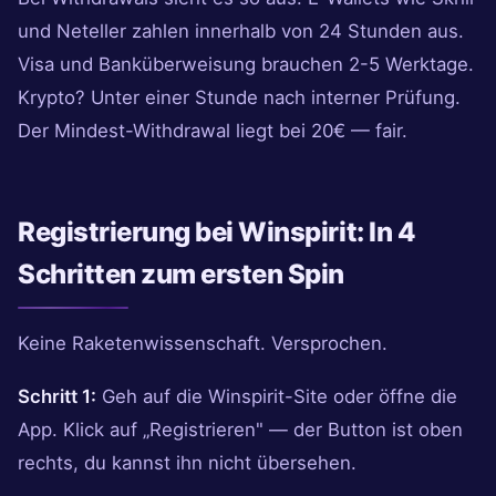
und Neteller zahlen innerhalb von 24 Stunden aus.
Visa und Banküberweisung brauchen 2-5 Werktage.
Krypto? Unter einer Stunde nach interner Prüfung.
Der Mindest-Withdrawal liegt bei 20€ — fair.
Registrierung bei Winspirit: In 4
Schritten zum ersten Spin
Keine Raketenwissenschaft. Versprochen.
Schritt 1:
Geh auf die Winspirit-Site oder öffne die
App. Klick auf „Registrieren" — der Button ist oben
rechts, du kannst ihn nicht übersehen.