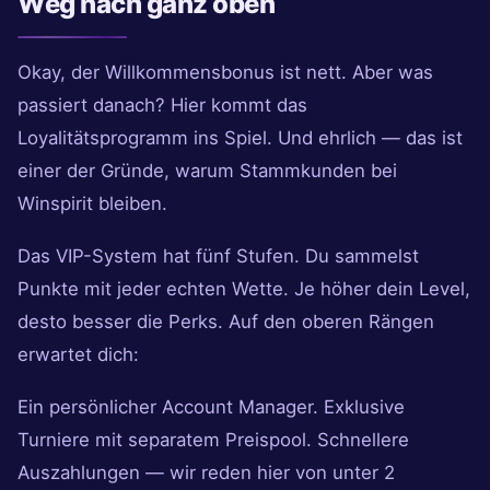
Weg nach ganz oben
Okay, der Willkommensbonus ist nett. Aber was
passiert danach? Hier kommt das
Loyalitätsprogramm ins Spiel. Und ehrlich — das ist
einer der Gründe, warum Stammkunden bei
Winspirit bleiben.
Das VIP-System hat fünf Stufen. Du sammelst
Punkte mit jeder echten Wette. Je höher dein Level,
desto besser die Perks. Auf den oberen Rängen
erwartet dich:
Ein persönlicher Account Manager. Exklusive
Turniere mit separatem Preispool. Schnellere
Auszahlungen — wir reden hier von unter 2